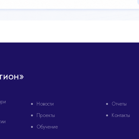
гион»
при
Новости
Отчеты
Проекты
Контакты
гии
Обучение