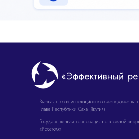
«Эффективный ре
Высшая школа инновационного менеджмента 
Главе Республики Саха (Якутия)
Государственная корпорация по атомной энер
«Росатом»