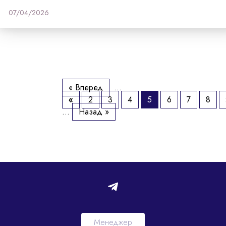
07/04/2026
« Вперед
...
«
2
3
4
5
6
7
8
...
Назад »
Менеджер