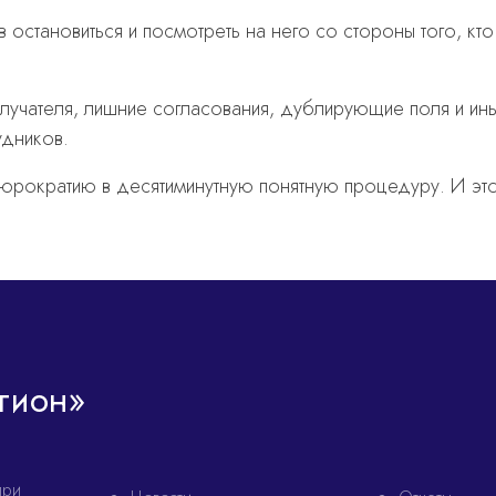
остановиться и посмотреть на него со стороны того, кто 
лучателя, лишние согласования, дублирующие поля и ин
удников.
рократию в десятиминутную понятную процедуру. И это 
гион»
при