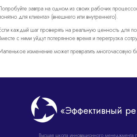
Попробуйте завтра на одном из своих рабочих процессов 
понятно для клиента» (внешнего или внутреннего).
Если каждый шаг проверять на реальную ценность для по
Вместе с ними уйдут потерянное время и перегрузка сотр
Маленькое изменение может превратить многочасовую бю
«Эффективный ре
Высшая школа инновационного менеджмента 