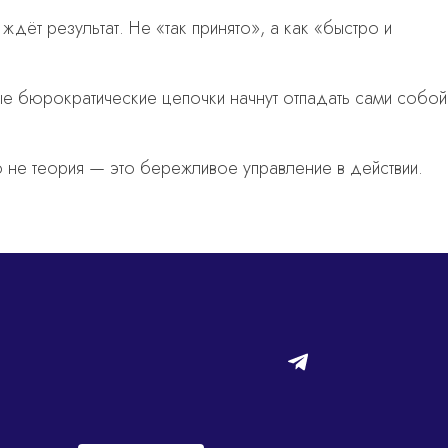
ждёт результат. Не «так принято»,
а как «быстро и
ые бюрократические цепочки начнут отпадать сами собой
не теория — это бережливое управление в действии.