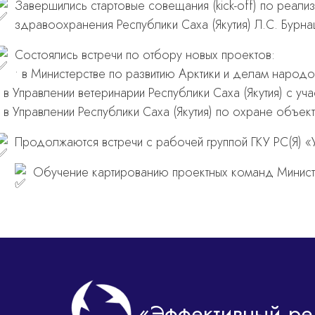
Завершились стартовые совещания (kick-off) по реали
здравоохранения Республики Саха (Якутия) Л.С. Бурн
Состоялись встречи по отбору новых проектов:
• в Министерстве по развитию Арктики и делам народо
• в Управлении ветеринарии Республики Саха (Якутия) с у
• в Управлении Республики Саха (Якутия) по охране объек
Продолжаются встречи с рабочей группой ГКУ РС(Я) «У
Обучение картированию проектных команд Министер
«Эффективный ре