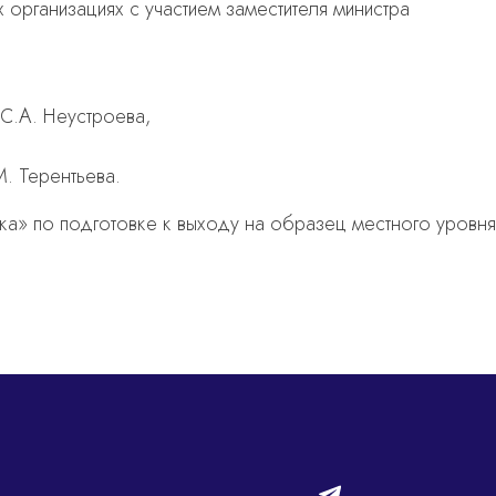
 организациях с участием заместителя министра
 С.А. Неустроева,
М. Терентьева.
ска» по подготовке к выходу на образец местного уровня