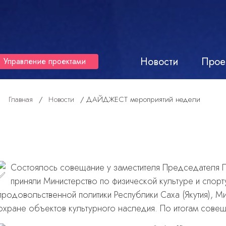
Новости
Прое
Управление проектами
Главная
/
Новости
/
ДАЙДЖЕСТ мероприятий недели
Состоялось совещание у заместителя Председателя Пр
приняли Министерство по физической культуре и спорту
продовольственной политики Республики Саха (Якутия), Ми
охране объектов культурного наследия. По итогам совещ