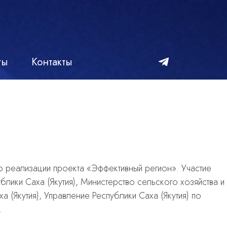
ты
Контакты
о реализации проекта «Эффективный регион». Участие
блики Саха (Якутия), Министерство сельского хозяйства и
 (Якутия), Управление Республики Саха (Якутия) по
.