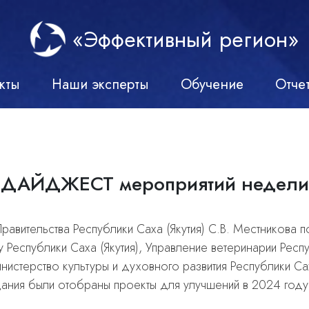
«Эффективный регион»
кты
Наши эксперты
Обучение
Отче
ДАЙДЖЕСТ мероприятий недели
авительства Республики Саха (Якутия) С.В. Местникова п
 Республики Саха (Якутия), Управление ветеринарии Респу
нистерство культуры и духовного развития Республики Саха
ания были отобраны проекты для улучшений в 2024 году