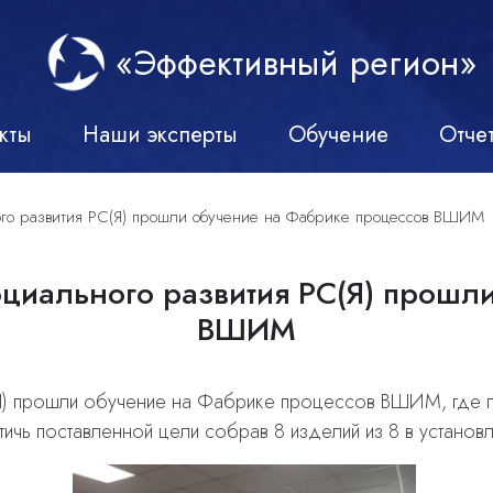
«Эффективный регион»
кты
Наши эксперты
Обучение
Отче
ого развития РС(Я) прошли обучение на Фабрике процессов ВШИМ
оциального развития РС(Я) прошл
ВШИМ
(Я) прошли обучение на Фабрике процессов ВШИМ, где 
стичь поставленной цели собрав 8 изделий из 8 в установ