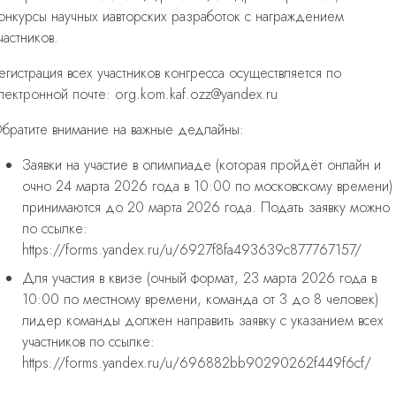
онкурсы научных иавторских разработок с награждением
частников.
егистрация всех участников конгресса осуществляется по
лектронной почте: org.kom.kaf.ozz@yandex.ru
братите внимание на важные дедлайны:
Заявки на участие в олимпиаде (которая пройдёт онлайн и
очно 24 марта 2026 года в 10:00 по московскому времени)
принимаются до 20 марта 2026 года. Подать заявку можно
по ссылке:
https://forms.yandex.ru/u/6927f8fa493639c877767157/
Для участия в квизе (очный формат, 23 марта 2026 года в
10:00 по местному времени, команда от 3 до 8 человек)
лидер команды должен направить заявку с указанием всех
участников по ссылке:
https://forms.yandex.ru/u/696882bb90290262f449f6cf/