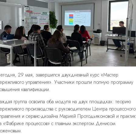
егодня, 29 мая, завершился двухдневный курс «Мастер
ережливого управления». Участники прошли полную программу
овышения квалификации.
аждая группа освоила оба модуля на двух площадках: теорию
ережливого производства с руководителем Центра процессного
правления и сервис-дизайна Марией Протодьяконовой и практик
а «Фабрике процессов» с главным экспертом Денисом
оженовым.