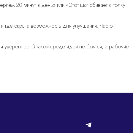
теряем 20 минут в день» или «Этот шаг сбивает с толку
с и где скрыта возможность для улучшения. Часто
бя увереннее. В такой среде идеи не боятся, а рабочие