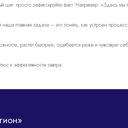
рвый шаг: просто зафиксируйте факт. Например: «Здесь мы 
я наша главная задача – это понять, как устроен процес
жности, растёт быстрее, ошибается реже и чувствует се
юс к эффективности завтра.
гион»